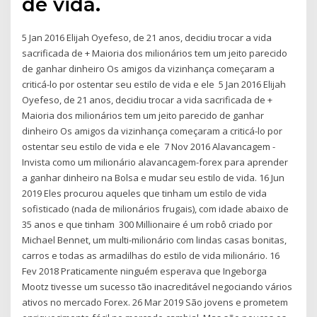
de vida. ⠀
5 Jan 2016 Elijah Oyefeso, de 21 anos, decidiu trocar a vida
sacrificada de + Maioria dos milionários tem um jeito parecido
de ganhar dinheiro Os amigos da vizinhança começaram a
criticá-lo por ostentar seu estilo de vida e ele 5 Jan 2016 Elijah
Oyefeso, de 21 anos, decidiu trocar a vida sacrificada de +
Maioria dos milionários tem um jeito parecido de ganhar
dinheiro Os amigos da vizinhança começaram a criticá-lo por
ostentar seu estilo de vida e ele 7 Nov 2016 Alavancagem -
Invista como um milionário alavancagem-forex para aprender
a ganhar dinheiro na Bolsa e mudar seu estilo de vida. 16 Jun
2019 Eles procurou aqueles que tinham um estilo de vida
sofisticado (nada de milionários frugais), com idade abaixo de
35 anos e que tinham 300 Millionaire é um robô criado por
Michael Bennet, um multi-milionário com lindas casas bonitas,
carros e todas as armadilhas do estilo de vida milionário. 16
Fev 2018 Praticamente ninguém esperava que Ingeborga
Mootz tivesse um sucesso tão inacreditável negociando vários
ativos no mercado Forex. 26 Mar 2019 São jovens e prometem