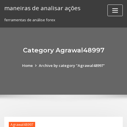
Skip
maneiras de analisar ações
to
content
ferramentas de análise forex
Category Agrawal48997
Home
Archive by category "Agrawal48997"
Agrawal48997