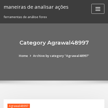
Skip
maneiras de analisar ações
to
content
ferramentas de análise forex
Category Agrawal48997
Home
Archive by category "Agrawal48997"
Agrawal48997