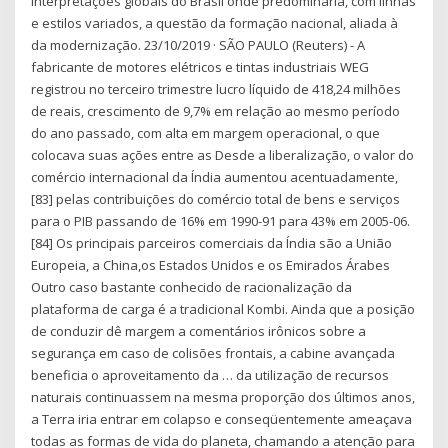
interpretações globais do Brasil onde predominaria, com linhas
e estilos variados, a questão da formação nacional, aliada à
da modernização. 23/10/2019 · SÃO PAULO (Reuters) - A
fabricante de motores elétricos e tintas industriais WEG
registrou no terceiro trimestre lucro líquido de 418,24 milhões
de reais, crescimento de 9,7% em relação ao mesmo período
do ano passado, com alta em margem operacional, o que
colocava suas ações entre as Desde a liberalização, o valor do
comércio internacional da Índia aumentou acentuadamente,
[83] pelas contribuições do comércio total de bens e serviços
para o PIB passando de 16% em 1990-91 para 43% em 2005-06.
[84] Os principais parceiros comerciais da Índia são a União
Europeia, a China,os Estados Unidos e os Emirados Árabes
Outro caso bastante conhecido de racionalização da
plataforma de carga é a tradicional Kombi. Ainda que a posição
de conduzir dê margem a comentários irônicos sobre a
segurança em caso de colisões frontais, a cabine avançada
beneficia o aproveitamento da … da utilização de recursos
naturais continuassem na mesma proporção dos últimos anos,
a Terra iria entrar em colapso e conseqüentemente ameaçava
todas as formas de vida do planeta, chamando a atenção para