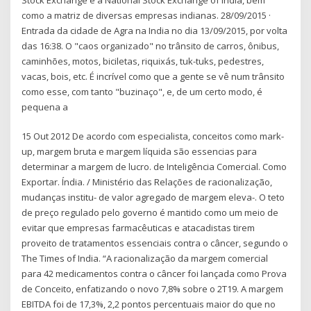
como a matriz de diversas empresas indianas. 28/09/2015 ·
Entrada da cidade de Agra na India no dia 13/09/2015, por volta
das 16:38. O "caos organizado" no trânsito de carros, ônibus,
caminhões, motos, biciletas, riquixás, tuk-tuks, pedestres,
vacas, bois, etc. É incrível como que a gente se vê num trânsito
como esse, com tanto "buzinaço", e, de um certo modo, é
pequena a
15 Out 2012 De acordo com especialista, conceitos como mark-
up, margem bruta e margem líquida são essencias para
determinar a margem de lucro. de Inteligência Comercial. Como
Exportar. Índia. / Ministério das Relações de racionalização,
mudanças institu- de valor agregado de margem eleva-. O teto
de preço regulado pelo governo é mantido como um meio de
evitar que empresas farmacêuticas e atacadistas tirem
proveito de tratamentos essenciais contra o câncer, segundo o
The Times of India. “A racionalização da margem comercial
para 42 medicamentos contra o câncer foi lançada como Prova
de Conceito, enfatizando o novo 7,8% sobre o 2T19. A margem
EBITDA foi de 17,3%, 2,2 pontos percentuais maior do que no