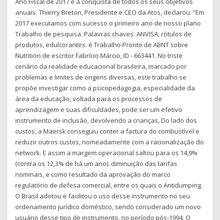
Ano Fiscal de 2017 e a conquista de todos os seus objetivos
anuais. Thierry Breton, Presidente e CEO da Atos, declarou: “Em
2017 executamos com sucesso o primeiro ano de nosso plano
Trabalho de pesquisa. Palavras chaves: ANVISA, rótulos de
produtos, edulcorantes. é Trabalho Pronto de ABNT sobre
Nutrition de escritor Fabrício Márcio, ID - 663441. No triste
cenário da realidade educacional brasileira, marcado por
problemas e limites de origens diversas, este trabalho se
propõe investigar como a psicopedagogia, especialidade da
área da educação, voltada para os processos de
aprendizagem e suas dificuldades, pode ser um efetivo
instrumento de inclusão, devolvendo a crianças, Do lado dos
custos, a Maersk conseguiu conter a factura do combustível e
reduzir outros custos, nomeadamente com a racionalização do
network. E assim a margem operacional saltou para os 14,9%
(contra os 12,3% de há um ano). diminuição das tarifas
nominais, e como resultado da aprovação do marco
regulatório de defesa comercial, entre os quais o Antidumping.
O Brasil adotou e facilitou o uso desse instrumento no seu
ordenamento jurídico doméstico, sendo considerado um novo
usuário desse tipo de instrumento, no período pós-1994. O