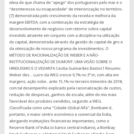
ideia do que chama de “apego” dos portugueses pelo mar e o
“desinteresse ou incapacidade” de interiorização no território.
[7] demonstrada pelo crescimento da receita e melhora da
margem EBITDA, com a combinação da estratégia de
desenvolvimento de negócios com retorno sobre capital
investido atraente em conjunto com a disciplina na utilização
do capital, demonstrada através da gestão do capital de giro e
da otimização de nosso programa de investimentos. O
MÉTODO DE RACIONALIZAÇÃO DE WEBER E A NÃO-
INSTITUCIONALIZAÇÃO DE DUMONT: UMA VISÃO SOBRE O
HINDUISMO E O VEDANTA Cecilia Guimarães Bastos1 Resumo:
Weber des… Lucro da WEG cresce 9,7% no 3º tri, com alta em
margens; ação sobe . ante 15,1% no terceiro trimestre de 2018,
com tal desempenho explicado pela racionalização de custos,
redução de despesas, ganhos de escala, além do mix mais
favorável dos produtos vendidos, segundo a WEG.
Classificada como uma "Cidade Global Alfa", Bombaim é,
portanto, o maior centro económico e comercial da Índia,
abrigando instituições financeiras importantes, como o
Reserve Bank of India (o banco central indiano), a Bombay
Stock Exchange e a National Stock Exchange of India, bem