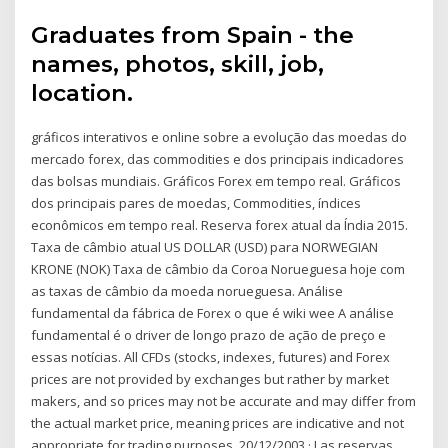
Graduates from Spain - the
names, photos, skill, job,
location.
gráficos interativos e online sobre a evolução das moedas do
mercado forex, das commodities e dos principais indicadores
das bolsas mundiais. Gráficos Forex em tempo real. Gráficos
dos principais pares de moedas, Commodities, índices
econômicos em tempo real. Reserva forex atual da Índia 2015.
Taxa de câmbio atual US DOLLAR (USD) para NORWEGIAN
KRONE (NOK) Taxa de câmbio da Coroa Norueguesa hoje com
as taxas de câmbio da moeda norueguesa. Análise
fundamental da fábrica de Forex o que é wiki wee A análise
fundamental é o driver de longo prazo de ação de preço e
essas notícias. All CFDs (stocks, indexes, futures) and Forex
prices are not provided by exchanges but rather by market
makers, and so prices may not be accurate and may differ from
the actual market price, meaning prices are indicative and not
appropriate for trading purposes. 20/12/2003 · Las reservas