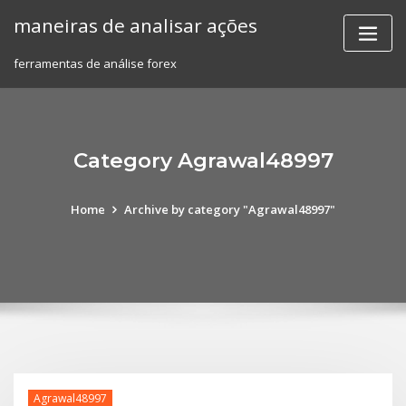
Skip
maneiras de analisar ações
to
content
ferramentas de análise forex
Category Agrawal48997
Home
Archive by category "Agrawal48997"
Agrawal48997