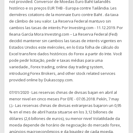
not provided. Conversor de Moedas Euro Baht tailandês
histórico e os preços EUR THB - Europa contre Tailândia. Les
dernières cotations de la monnaie Euro contre Baht . da taxa
de câmbio de seu valor. La Reserva Federal mantuvo sin
cambios las tasas de interés Por Investing.com - 11.12.2019. Por
Ileana García Mora Investing.com – La Reserva Federal (Fed)
decidió mantener sin cambios las tasas de interés vigentes en
Estados Unidos este miércoles, en lo Esta folha de cálculo do
Excel transfere dados históricos do Forex a partir do Inte. Você
pode pedir licitação, pedir e taxas médias para uma
variedade., Forex trading, online day trading system,
introducing Forex Brokers, and other stock related services
provided online by Dukascopy.com.
07/01/2020 · Las reservas chinas de divisas bajan en abril al
menor nivel en cinco meses Por EFE - 07.05.2018. Pekín, 7 may
(.).- Las reservas chinas de divisas extranjeras bajaron un 0,95
% en el mes de abril hasta situarse en los 3,12 billones de
dólares (2,6 billones de euros), su menor nivel Volatilidade da
moeda depende de horário de negociação do mercado forex,
anúncios macroeconômicos e da liquidez de cada moeda.