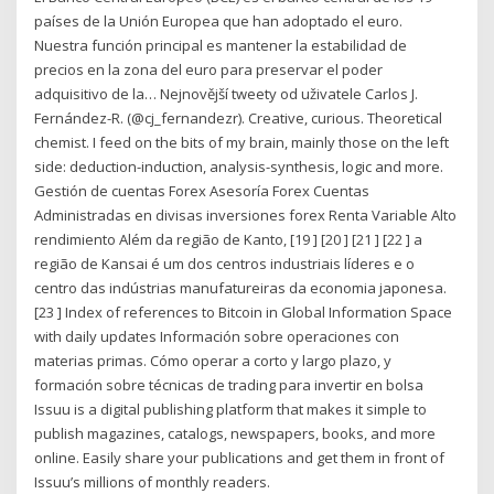
países de la Unión Europea que han adoptado el euro.
Nuestra función principal es mantener la estabilidad de
precios en la zona del euro para preservar el poder
adquisitivo de la… Nejnovější tweety od uživatele Carlos J.
Fernández-R. (@cj_fernandezr). Creative, curious. Theoretical
chemist. I feed on the bits of my brain, mainly those on the left
side: deduction-induction, analysis-synthesis, logic and more.
Gestión de cuentas Forex Asesoría Forex Cuentas
Administradas en divisas inversiones forex Renta Variable Alto
rendimiento Além da região de Kanto, [19 ] [20 ] [21 ] [22 ] a
região de Kansai é um dos centros industriais líderes e o
centro das indústrias manufatureiras da economia japonesa.
[23 ] Index of references to Bitcoin in Global Information Space
with daily updates Información sobre operaciones con
materias primas. Cómo operar a corto y largo plazo, y
formación sobre técnicas de trading para invertir en bolsa
Issuu is a digital publishing platform that makes it simple to
publish magazines, catalogs, newspapers, books, and more
online. Easily share your publications and get them in front of
Issuu’s millions of monthly readers.