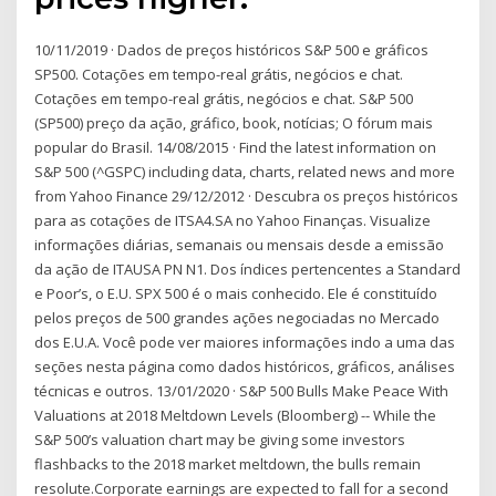
10/11/2019 · Dados de preços históricos S&P 500 e gráficos
SP500. Cotações em tempo-real grátis, negócios e chat.
Cotações em tempo-real grátis, negócios e chat. S&P 500
(SP500) preço da ação, gráfico, book, notícias; O fórum mais
popular do Brasil. 14/08/2015 · Find the latest information on
S&P 500 (^GSPC) including data, charts, related news and more
from Yahoo Finance 29/12/2012 · Descubra os preços históricos
para as cotações de ITSA4.SA no Yahoo Finanças. Visualize
informações diárias, semanais ou mensais desde a emissão
da ação de ITAUSA PN N1. Dos índices pertencentes a Standard
e Poor’s, o E.U. SPX 500 é o mais conhecido. Ele é constituído
pelos preços de 500 grandes ações negociadas no Mercado
dos E.U.A. Você pode ver maiores informações indo a uma das
seções nesta página como dados históricos, gráficos, análises
técnicas e outros. 13/01/2020 · S&P 500 Bulls Make Peace With
Valuations at 2018 Meltdown Levels (Bloomberg) -- While the
S&P 500’s valuation chart may be giving some investors
flashbacks to the 2018 market meltdown, the bulls remain
resolute.Corporate earnings are expected to fall for a second