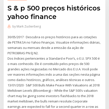
S & p 500 preços históricos
yahoo finance
by
Mark Zuckerberg
30/05/2017 · Descubra os preços históricos para as cotações
de PETR4.SA no Yahoo Finanças. Visualize informações diárias,
semanais ou mensais desde a emissão da ação de
PETROBRAS PN EJ N2.
Dos índices pertencentes a Standard e Poor’s, o E.U. SPX 500 é
o mais conhecido. Ele é constituído pelos preços de 500
grandes ações negociadas no Mercado dos E.U.A. Você pode
ver maiores informações indo a uma das seções nesta página
como dados históricos, gráficos, análises técnicas e outros.
13/01/2020 · S&P 500 Bulls Make Peace With Valuations at 2018
Meltdown Levels (Bloomberg) -- While the S&P 500’s valuation
chart may be giving some investors flashbacks to the 2018
market meltdown, the bulls remain resolute.Corporate
earnings are expected to fall for a second quarter in a row as