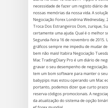
necessidade de fazer um registo diário d
nossas memórias da nossa vida. A soluçã
Negociação Forex Londrina Wednesday, 26
Troca Dos Estrangeiros Dom, zurique, Suí
certamente uma ajuda. Qual é o melhor s
Segunda-feira 16 de novembro de 2015. 
gráficos sempre me impediu de mudar d
bem não mais! Itabira Negociação Tuesda
Mac TradingDiary Pro é um diário de neg
gravar o seu desempenho de negociação.
tem um bom software para manter o seu d
babypips mas estou operando um Mac eo 
portanto, podemos dizer que curto prazo 
reserva códigos promocionais. A negociaç
da atualização do sistema de opção binári
ef forex mundial.