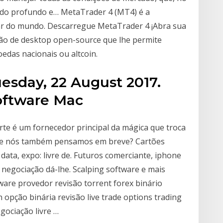
tudo profundo e… MetaTrader 4 (MT4) é a
ar do mundo. Descarregue MetaTrader 4 ¡Abra sua
ação de desktop open-source que lhe permite
edas nacionais ou altcoin.
esday, 22 August 2017.
oftware Mac
parte é um fornecedor principal da mágica que troca
rt, e nós também pensamos em breve? Cartões
 data, expo: livre de. Futuros comerciante, iphone
 negociação dá-lhe. Scalping software e mais
tware provedor revisão torrent forex binário
 opção binária revisão live trade options trading
gociação livre …