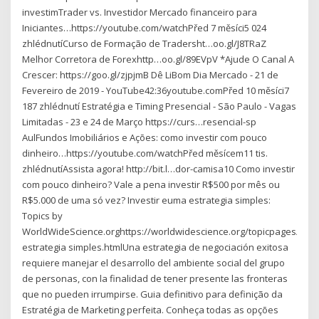
investimTrader vs. Investidor Mercado financeiro para
Iniciantes…https://youtube.com/watchPřed 7 měsíci5 024
zhlédnutíCurso de Formação de Tradersht…oo.gl/J8TRaZ
Melhor Corretora de Forexhttp…oo.gl/89EVpV *Ajude O Canal A
Crescer: https://goo.gl/zjpjmB Dê LiBom Dia Mercado - 21 de
Fevereiro de 2019 - YouTube42:36youtube.comPřed 10 měsíci7
187 zhlédnutí‍ Estratégia e Timing Presencial - São Paulo - Vagas
Limitadas - 23 e 24 de Março https://curs…resencial-sp
AulFundos Imobiliários e Ações: como investir com pouco
dinheiro…https://youtube.com/watchPřed měsícem11 tis.
zhlédnutíAssista agora! http://bit.l…dor-camisa10 Como investir
com pouco dinheiro? Vale a pena investir R$500 por mês ou
R$5.000 de uma só vez? Investir euma estrategia simples:
Topics by
WorldWideScience.orghttps://worldwidescience.org/topicpages/um
estrategia simples.htmlUna estrategia de negociación exitosa
requiere manejar el desarrollo del ambiente social del grupo
de personas, con la finalidad de tener presente las fronteras
que no pueden irrumpirse. Guia definitivo para definição da
Estratégia de Marketing perfeita. Conheça todas as opções