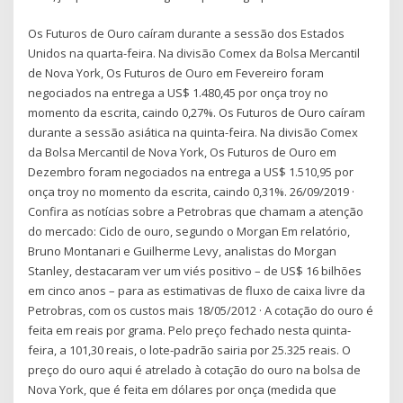
Os Futuros de Ouro caíram durante a sessão dos Estados
Unidos na quarta-feira. Na divisão Comex da Bolsa Mercantil
de Nova York, Os Futuros de Ouro em Fevereiro foram
negociados na entrega a US$ 1.480,45 por onça troy no
momento da escrita, caindo 0,27%. Os Futuros de Ouro caíram
durante a sessão asiática na quinta-feira. Na divisão Comex
da Bolsa Mercantil de Nova York, Os Futuros de Ouro em
Dezembro foram negociados na entrega a US$ 1.510,95 por
onça troy no momento da escrita, caindo 0,31%. 26/09/2019 ·
Confira as notícias sobre a Petrobras que chamam a atenção
do mercado: Ciclo de ouro, segundo o Morgan Em relatório,
Bruno Montanari e Guilherme Levy, analistas do Morgan
Stanley, destacaram ver um viés positivo – de US$ 16 bilhões
em cinco anos – para as estimativas de fluxo de caixa livre da
Petrobras, com os custos mais 18/05/2012 · A cotação do ouro é
feita em reais por grama. Pelo preço fechado nesta quinta-
feira, a 101,30 reais, o lote-padrão sairia por 25.325 reais. O
preço do ouro aqui é atrelado à cotação do ouro na bolsa de
Nova York, que é feita em dólares por onça (medida que