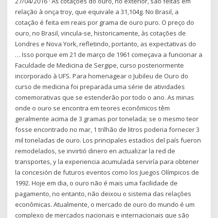
27/04/2016 · As cotações do ouro, no exterior, são feitas em
relação à onça troy, que equivale a 31,104g. No Brasil, a
cotação é feita em reais por grama de ouro puro. O preço do
ouro, no Brasil, vincula-se, historicamente, às cotações de
Londres e Nova York, refletindo, portanto, as expectativas do
… Isso porque em 21 de março de 1961 começava a funcionar a
Faculdade de Medicina de Sergipe, curso posteriormente
incorporado à UFS. Para homenagear o Jubileu de Ouro do
curso de medicina foi preparada uma série de atividades
comemorativas que se estenderão por todo o ano. As minas
onde o ouro se encontra em teores econômicos têm
geralmente acima de 3 gramas por tonelada; se o mesmo teor
fosse encontrado no mar, 1 trilhão de litros poderia fornecer 3
mil toneladas de ouro. Los principales estadios del país fueron
remodelados, se invirtió dinero en actualizar la red de
transportes, y la experiencia acumulada serviría para obtener
la concesión de futuros eventos como los Juegos Olímpicos de
1992. Hoje em dia, o ouro não é mais uma facilidade de
pagamento, no entanto, não deixou o sistema das relações
econômicas. Atualmente, o mercado de ouro do mundo é um
complexo de mercados nacionais e internacionais que são