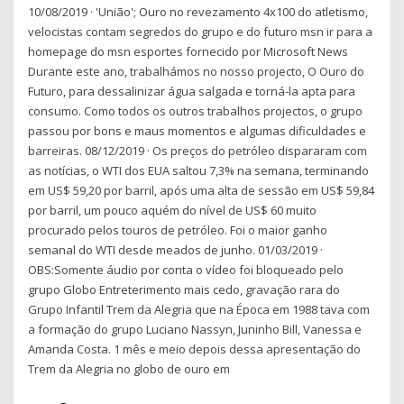
10/08/2019 · 'União'; Ouro no revezamento 4x100 do atletismo,
velocistas contam segredos do grupo e do futuro msn ir para a
homepage do msn esportes fornecido por Microsoft News
Durante este ano, trabalhámos no nosso projecto, O Ouro do
Futuro, para dessalinizar água salgada e torná-la apta para
consumo. Como todos os outros trabalhos projectos, o grupo
passou por bons e maus momentos e algumas dificuldades e
barreiras. 08/12/2019 · Os preços do petróleo dispararam com
as notícias, o WTI dos EUA saltou 7,3% na semana, terminando
em US$ 59,20 por barril, após uma alta de sessão em US$ 59,84
por barril, um pouco aquém do nível de US$ 60 muito
procurado pelos touros de petróleo. Foi o maior ganho
semanal do WTI desde meados de junho. 01/03/2019 ·
OBS:Somente áudio por conta o vídeo foi bloqueado pelo
grupo Globo Entreterimento mais cedo, gravação rara do
Grupo Infantil Trem da Alegria que na Época em 1988 tava com
a formação do grupo Luciano Nassyn, Juninho Bill, Vanessa e
Amanda Costa. 1 mês e meio depois dessa apresentação do
Trem da Alegria no globo de ouro em