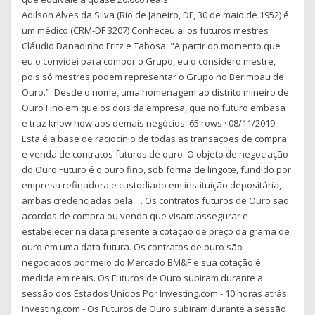
Adilson Alves da Silva (Rio de Janeiro, DF, 30 de maio de 1952) é
um médico (CRM-DF 3207) Conheceu aí os futuros mestres
Cláudio Danadinho Fritz e Tabosa. "A partir do momento que
eu o convidei para compor o Grupo, eu o considero mestre,
pois só mestres podem representar o Grupo no Berimbau de
Ouro.". Desde o nome, uma homenagem ao distrito mineiro de
Ouro Fino em que os dois da empresa, que no futuro embasa
e traz know how aos demais negócios. 65 rows · 08/11/2019 ·
Esta é a base de raciocínio de todas as transações de compra
e venda de contratos futuros de ouro. O objeto de negociação
do Ouro Futuro é o ouro fino, sob forma de lingote, fundido por
empresa refinadora e custodiado em instituição depositária,
ambas credenciadas pela … Os contratos futuros de Ouro são
acordos de compra ou venda que visam assegurar e
estabelecer na data presente a cotação de preço da grama de
ouro em uma data futura. Os contratos de ouro são
negociados por meio do Mercado BM&F e sua cotação é
medida em reais. Os Futuros de Ouro subiram durante a
sessão dos Estados Unidos Por Investing.com - 10 horas atrás.
Investing.com - Os Futuros de Ouro subiram durante a sessão