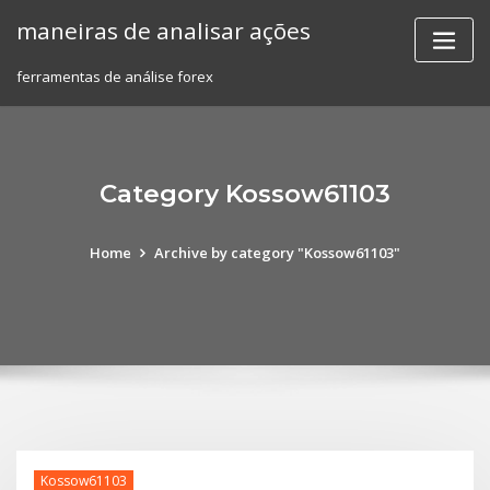
Skip
maneiras de analisar ações
to
content
ferramentas de análise forex
Category Kossow61103
Home
Archive by category "Kossow61103"
Kossow61103