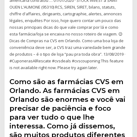
americana contratou … 01/01/2020 · STOCK INVEST à SAINT
OUEN L'AUMONE (95310) RCS, SIREN, SIRET, bilans, statuts,
chiffre d'affaires, dirigeants, cartographie, alertes, annonces
légales, enquêtes Por isso, hoje quero contar um pouco das
nossas principais dicas do que vale comprar por lá e como
esta farmácia/loja se encaixa no nosso roteiro de viagem. 😉
Dicas de Compras na CVS em Orlando. Como uma boa loja de
conveniência deve ser, a CVS traz uma variedade bem grande
de produtos – é o tipo de loja “pau pra toda obra”. 13/08/2019 ·
#CuponerasAlRescate #cvsdeals #cvscouponing This feature
is not available right now. Please try again later.
Como são as farmácias CVS em
Orlando. As farmácias CVS em
Orlando são enormes e você vai
precisar de paciência e foco
para ver tudo o que lhe
interessa. Como já dissemos,
são muitos produtos diferentes