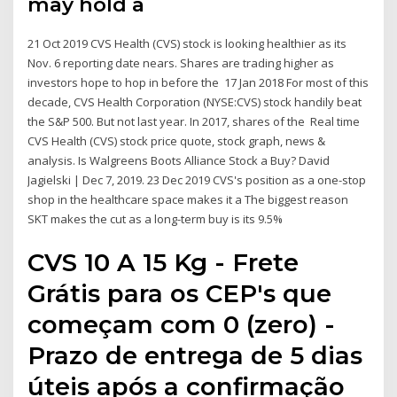
may hold a
21 Oct 2019 CVS Health (CVS) stock is looking healthier as its
Nov. 6 reporting date nears. Shares are trading higher as
investors hope to hop in before the 17 Jan 2018 For most of this
decade, CVS Health Corporation (NYSE:CVS) stock handily beat
the S&P 500. But not last year. In 2017, shares of the Real time
CVS Health (CVS) stock price quote, stock graph, news &
analysis. Is Walgreens Boots Alliance Stock a Buy? David
Jagielski | Dec 7, 2019. 23 Dec 2019 CVS's position as a one-stop
shop in the healthcare space makes it a The biggest reason
SKT makes the cut as a long-term buy is its 9.5%
CVS 10 A 15 Kg - Frete
Grátis para os CEP's que
começam com 0 (zero) -
Prazo de entrega de 5 dias
úteis após a confirmação