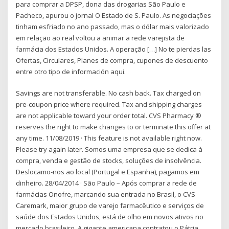
para comprar a DPSP, dona das drogarias São Paulo e
Pacheco, apurou o jornal O Estado de S. Paulo. As negociações
tinham esfriado no ano passado, mas o dólar mais valorizado
em relação ao real voltou a animar a rede varejista de
farmácia dos Estados Unidos. A operação […] No te pierdas las
Ofertas, Circulares, Planes de compra, cupones de descuento
entre otro tipo de información aqui.
Savings are not transferable. No cash back. Tax charged on
pre-coupon price where required. Tax and shipping charges
are not applicable toward your order total. CVS Pharmacy ®
reserves the right to make changes to or terminate this offer at
any time. 11/08/2019 · This feature is not available right now.
Please try again later. Somos uma empresa que se dedica à
compra, venda e gestão de stocks, soluções de insolvência.
Deslocamo-nos ao local (Portugal e Espanha), pagamos em
dinheiro. 28/04/2014 · São Paulo – Após comprar a rede de
farmácias Onofre, marcando sua entrada no Brasil, o CVS
Caremark, maior grupo de varejo farmacêutico e serviços de
saúde dos Estados Unidos, está de olho em novos ativos no
mercado brasileiro. A gigante americana contratou o Pátria