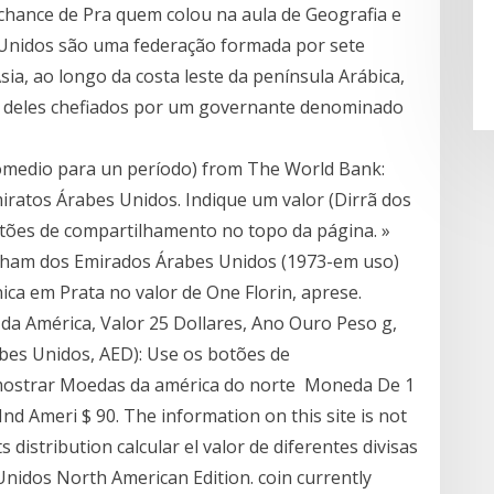
chance de Pra quem colou na aula de Geografia e
 Unidos são uma federação formada por sete
ia, ao longo da costa leste da península Arábica,
m deles chefiados por um governante denominado
omedio para un período) from The World Bank:
iratos Árabes Unidos. Indique um valor (Dirrã dos
tões de compartilhamento no topo da página. »
rham dos Emirados Árabes Unidos (1973-em uso)
ica em Prata no valor de One Florin, aprese.
a América, Valor 25 Dollares, Ano Ouro Peso g,
bes Unidos, AED): Use os botões de
mostrar Moedas da américa do norte Moneda De 1
d Ameri $ 90. The information on this site is not
s distribution calcular el valor de diferentes divisas
nidos North American Edition. coin currently