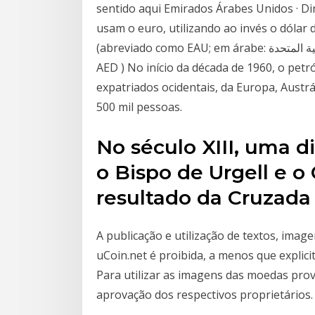
sentido aqui Emirados Árabes Unidos · Dirame d
usam o euro, utilizando ao invés o dólar
(abreviado como EAU; em árabe: دولة الإمارات العربية المتحدة, Moeda · Dirham dos Emirados (
AED ) No início da década de 1960, o pet
expatriados ocidentais, da Europa, Austr
500 mil pessoas.
No século XIII, uma di
o Bispo de Urgell e 
resultado da Cruzada 
A publicação e utilização de textos, ima
uCoin.net é proibida, a menos que explici
Para utilizar as imagens das moedas provi
aprovação dos respectivos proprietários.