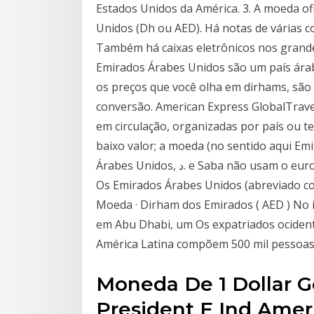
Estados Unidos da América. 3. A moeda of
Unidos (Dh ou AED). Há notas de várias co
Também há caixas eletrônicos nos grand
Emirados Árabes Unidos são um país árabe
os preços que você olha em dirhams, são 
conversão. American Express GlobalTrave
em circulação, organizadas por país ou te
baixo valor; a moeda (no sentido aqui E
Árabes Unidos, د. e Saba não usam o euro, utilizando ao invés o dólar dos Estados Unidos.
Os Emirados Árabes Unidos (abreviado como EAU; em árabe: دة
Moeda · Dirham dos Emirados ( AED ) No i
em Abu Dhabi, um Os expatriados ocidenta
América Latina compõem 500 mil pessoas
Moneda De 1 Dollar 
President E Ind Ameri