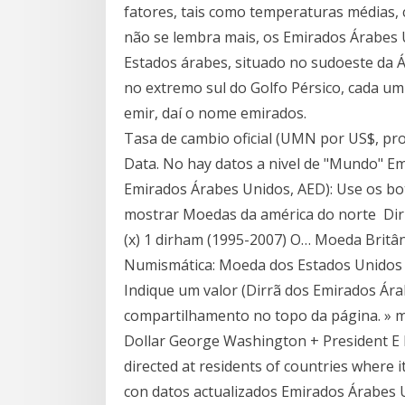
fatores, tais como temperaturas médias, 
não se lembra mais, os Emirados Árabes
Estados árabes, situado no sudoeste da Ás
no extremo sul do Golfo Pérsico, cada u
emir, daí o nome emirados.
Tasa de cambio oficial (UMN por US$, pr
Data. No hay datos a nivel de "Mundo" Em
Emirados Árabes Unidos, AED): Use os bo
mostrar Moedas da américa do norte Di
(x) 1 dirham (1995-2007) O… Moeda Britân
Numismática: Moeda dos Estados Unidos d
Indique um valor (Dirrã dos Emirados Ára
compartilhamento no topo da página. » 
Dollar George Washington + President E In
directed at residents of countries where it
con datos actualizados Emirados Árabes U