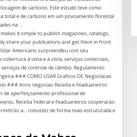
estocagem de carbono. Este estudo teve como
sa total e de carbono em um povoamento florestal
idades na …
t makes it simple to publish magazines, catalogs,
ly share your publications and get them in front
 O Dólar Americano surpreendeu com seu
cobertura à vista e à vista, serviços comerciais,
e serviços de controle de câmbio. Regulamento
rangeira ### COMO USAR Graficos DE Negociacao
mbio ### Anns negociao Receita e Feaduaneiros
s de aperfeiçoamento profissional de
vęnio, Receita Federal e Feaduaneiros cooperarăo
ermitirăo a… robustez de forma mais estruturada e