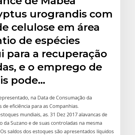
ance de Mabea
alyptus urograndis com
de celulose em área
tio de espécies
ui para a recuperação
das, e o emprego de
ais pode…
ja representado, na Data de Consumação da
s de eficiência para as Companhias.
toques mundiais, as. 31 Dez 2017 alavancas de
 do da Suzano e de suas controladas na mesma
s Os saldos dos estoques são apresentados líquidos