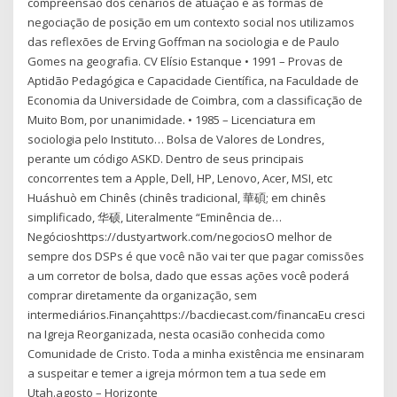
compreensão dos cenários de atuação e as formas de
negociação de posição em um contexto social nos utilizamos
das reflexões de Erving Goffman na sociologia e de Paulo
Gomes na geografia. CV Elísio Estanque • 1991 – Provas de
Aptidão Pedagógica e Capacidade Científica, na Faculdade de
Economia da Universidade de Coimbra, com a classificação de
Muito Bom, por unanimidade. • 1985 – Licenciatura em
sociologia pelo Instituto… Bolsa de Valores de Londres,
perante um código ASKD. Dentro de seus principais
concorrentes tem a Apple, Dell, HP, Lenovo, Acer, MSI, etc
Huáshuò em Chinês (chinês tradicional, 華碩; em chinês
simplificado, 华硕, Literalmente “Eminência de…
Negócioshttps://dustyartwork.com/negociosO melhor de
sempre dos DSPs é que você não vai ter que pagar comissões
a um corretor de bolsa, dado que essas ações você poderá
comprar diretamente da organização, sem
intermediários.Finançahttps://bacdiecast.com/financaEu cresci
na Igreja Reorganizada, nesta ocasião conhecida como
Comunidade de Cristo. Toda a minha existência me ensinaram
a suspeitar e temer a igreja mórmon tem a tua sede em
Utah.agosto – Horizonte