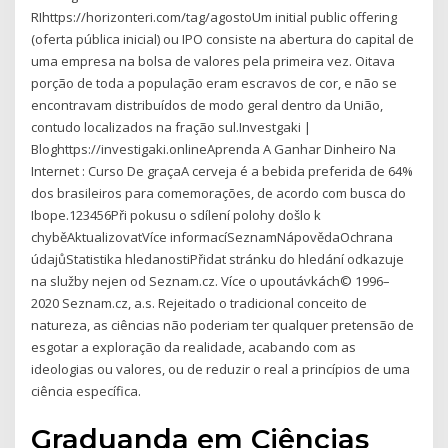
RIhttps://horizonteri.com/tag/agostoUm initial public offering
(oferta pública inicial) ou IPO consiste na abertura do capital de
uma empresa na bolsa de valores pela primeira vez. Oitava
porção de toda a população eram escravos de cor, e não se
encontravam distribuídos de modo geral dentro da União,
contudo localizados na fração sul.Investgaki |
Bloghttps://investigaki.onlineAprenda A Ganhar Dinheiro Na
Internet : Curso De graçaA cerveja é a bebida preferida de 64%
dos brasileiros para comemorações, de acordo com busca do
Ibope.123456Při pokusu o sdílení polohy došlo k
chyběAktualizovatVíce informacíSeznamNápovědaOchrana
údajůStatistika hledanostiPřidat stránku do hledání odkazuje
na služby nejen od Seznam.cz. Více o upoutávkách© 1996–
2020 Seznam.cz, a.s. Rejeitado o tradicional conceito de
natureza, as ciências não poderiam ter qualquer pretensão de
esgotar a exploração da realidade, acabando com as
ideologias ou valores, ou de reduzir o real a princípios de uma
ciência específica.
Graduanda em Ciências