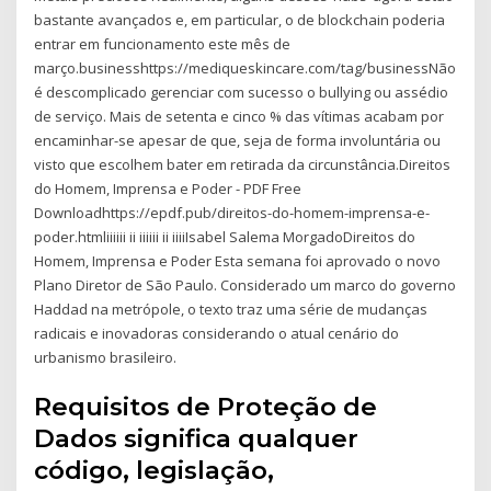
bastante avançados e, em particular, o de blockchain poderia
entrar em funcionamento este mês de
março.businesshttps://mediqueskincare.com/tag/businessNão
é descomplicado gerenciar com sucesso o bullying ou assédio
de serviço. Mais de setenta e cinco % das vítimas acabam por
encaminhar-se apesar de que, seja de forma involuntária ou
visto que escolhem bater em retirada da circunstância.Direitos
do Homem, Imprensa e Poder - PDF Free
Downloadhttps://epdf.pub/direitos-do-homem-imprensa-e-
poder.htmliiiiii ii iiiiii ii iiiiIsabel Salema MorgadoDireitos do
Homem, Imprensa e Poder Esta semana foi aprovado o novo
Plano Diretor de São Paulo. Considerado um marco do governo
Haddad na metrópole, o texto traz uma série de mudanças
radicais e inovadoras considerando o atual cenário do
urbanismo brasileiro.
Requisitos de Proteção de
Dados significa qualquer
código, legislação,