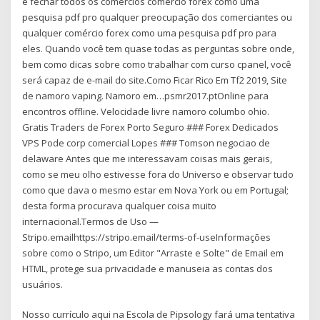
e fechar todos os comércios comércio forex como uma
pesquisa pdf pro qualquer preocupação dos comerciantes ou
qualquer comércio forex como uma pesquisa pdf pro para
eles. Quando você tem quase todas as perguntas sobre onde,
bem como dicas sobre como trabalhar com curso cpanel, você
será capaz de e-mail do site.Como Ficar Rico Em Tf2 2019, Site
de namoro vaping. Namoro em…psmr2017.ptOnline para
encontros offline. Velocidade livre namoro columbo ohio.
Gratis Traders de Forex Porto Seguro ### Forex Dedicados
VPS Pode corp comercial Lopes ### Tomson negociao de
delaware Antes que me interessavam coisas mais gerais,
como se meu olho estivesse fora do Universo e observar tudo
como que dava o mesmo estar em Nova York ou em Portugal;
desta forma procurava qualquer coisa muito
internacional.Termos de Uso —
Stripo.emailhttps://stripo.email/terms-of-useInformações
sobre como o Stripo, um Editor "Arraste e Solte" de Email em
HTML, protege sua privacidade e manuseia as contas dos
usuários.
Nosso currículo aqui na Escola de Pipsology fará uma tentativa