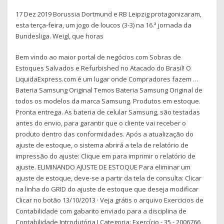
17 Dez 2019 Borussia Dortmund e RB Leipzig protagonizaram,
esta terça-feira, um jogo de loucos (3-3) na 16.ª jornada da
Bundesliga. Weigl, que horas
Bem vindo ao maior portal de negócios com Sobras de
Estoques Salvados e Refurbished no Atacado do Brasil! O
LiquidaExpress.com é um lugar onde Compradores fazem …
Bateria Samsung Original Temos Bateria Samsung Original de
todos os modelos da marca Samsung. Produtos em estoque.
Pronta entrega. As bateria de celular Samsung, são testadas
antes do envio, para garantir que o cliente vai receber o
produto dentro das conformidades. Após a atualização do
ajuste de estoque, o sistema abrirá a tela de relatório de
impressão do ajuste: Clique em para imprimir o relatório de
ajuste. ELIMINANDO AJUSTE DE ESTOQUE Para eliminar um
ajuste de estoque, deve-se a partir da tela de consulta: Clicar
na linha do GRID do ajuste de estoque que deseja modificar
Clicar no botão 13/10/2013 · Veja grátis o arquivo Exercicios de
Contabilidade com gabarito enviado para a disciplina de
Contabilidade Introdutória I Categoria: Exercício - 35 - 2006766