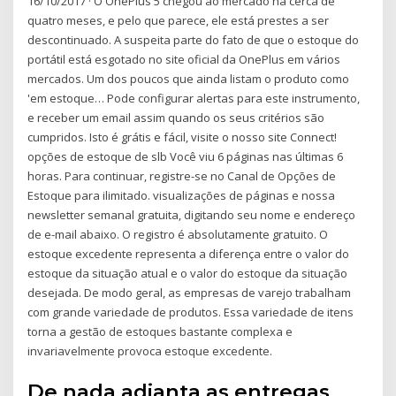
16/10/2017 · O OnePlus 5 chegou ao mercado há cerca de
quatro meses, e pelo que parece, ele está prestes a ser
descontinuado. A suspeita parte do fato de que o estoque do
portátil está esgotado no site oficial da OnePlus em vários
mercados. Um dos poucos que ainda listam o produto como
'em estoque… Pode configurar alertas para este instrumento,
e receber um email assim quando os seus critérios são
cumpridos. Isto é grátis e fácil, visite o nosso site Connect!
opções de estoque de slb Você viu 6 páginas nas últimas 6
horas. Para continuar, registre-se no Canal de Opções de
Estoque para ilimitado. visualizações de páginas e nossa
newsletter semanal gratuita, digitando seu nome e endereço
de e-mail abaixo. O registro é absolutamente gratuito. O
estoque excedente representa a diferença entre o valor do
estoque da situação atual e o valor do estoque da situação
desejada. De modo geral, as empresas de varejo trabalham
com grande variedade de produtos. Essa variedade de itens
torna a gestão de estoques bastante complexa e
invariavelmente provoca estoque excedente.
De nada adianta as entregas