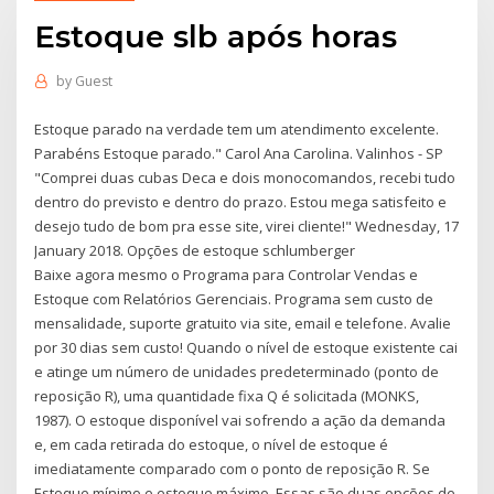
Estoque slb após horas
by
Guest
Estoque parado na verdade tem um atendimento excelente.
Parabéns Estoque parado." Carol Ana Carolina. Valinhos - SP
"Comprei duas cubas Deca e dois monocomandos, recebi tudo
dentro do previsto e dentro do prazo. Estou mega satisfeito e
desejo tudo de bom pra esse site, virei cliente!" Wednesday, 17
January 2018. Opções de estoque schlumberger
Baixe agora mesmo o Programa para Controlar Vendas e
Estoque com Relatórios Gerenciais. Programa sem custo de
mensalidade, suporte gratuito via site, email e telefone. Avalie
por 30 dias sem custo! Quando o nível de estoque existente cai
e atinge um número de unidades predeterminado (ponto de
reposição R), uma quantidade fixa Q é solicitada (MONKS,
1987). O estoque disponível vai sofrendo a ação da demanda
e, em cada retirada do estoque, o nível de estoque é
imediatamente comparado com o ponto de reposição R. Se
Estoque mínimo e estoque máximo. Essas são duas opções de